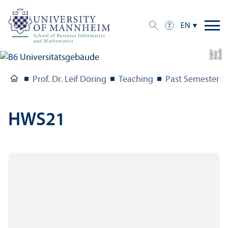
EN
C
r
e
t:
A
n
n
L
o
g
e
di
a
u
Prof. Dr. Leif Döring
Teaching
Past Semesters
HWS21