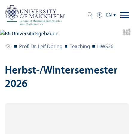
EN
C
r
e
t:
A
n
n
L
o
g
e
di
a
u
Prof. Dr. Leif Döring
Teaching
HWS26
Herbst-/Wintersemester
2026