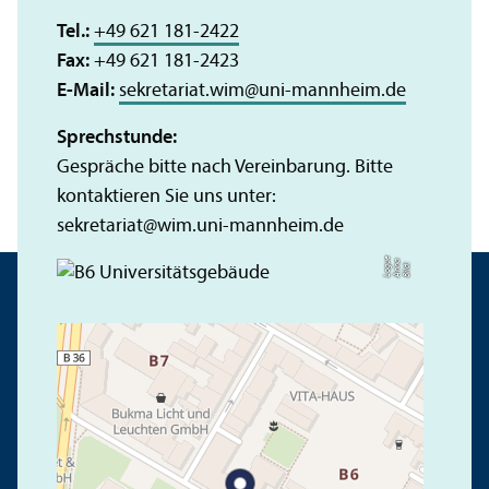
Tel.:
+49 621 181-2422
Fax:
+49 621 181-2423
E-Mail:
sekretariat.wim
@
uni-mannheim.de
Sprechstunde:
Gespräche bitte nach Vereinbarung. Bitte
kontaktieren Sie uns unter:
sekretariat
@
wim.uni-mannheim.de
e
a
Bil
d:
A
n
n
L
o
g
u