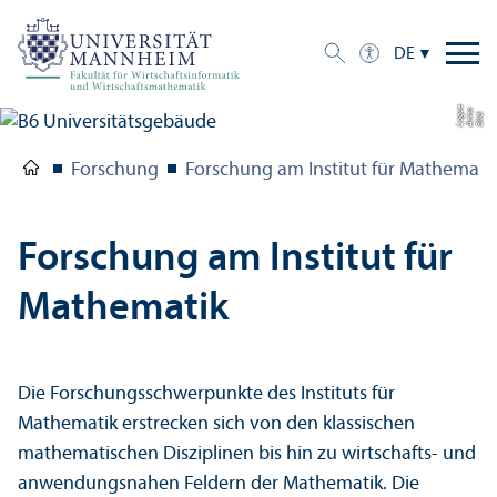
DE
e
a
Bil
d:
A
n
n
L
o
g
u
Forschung
Forschung am Institut für Mathemati
Forschung am Institut für
Mathematik
Die Forschungs­schwerpunkte des Instituts für
Mathematik erstrecken sich von den klassischen
mathematischen Disziplinen bis hin zu wirtschafts- und
anwendungs­nahen Feldern der Mathematik. Die