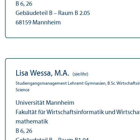
B 6, 26
Gebäudeteil B – Raum B 2.05
68159 Mannheim
Lisa Wessa, M.A.
(sie/ihr)
Studien­gangs­management Lehr­amt Gymnasien, B.Sc. Wirtschafts­i
Science
Universität Mannheim
Fakultät für Wirtschafts­informatik und Wirtscha
mathematik
B 6, 26