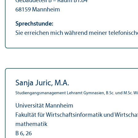
Gebäudeteil B – Raum B1.04
68159 Mannheim
Sprechstunde:
Sie erreichen mich während meiner telefonisch
Sanja Juric, M.A.
Studien­gangs­management Lehr­amt Gymnasien, B.Sc. und M.Sc. Wi
Universität Mannheim
Fakultät für Wirtschafts­informatik und Wirtscha
mathematik
B 6, 26