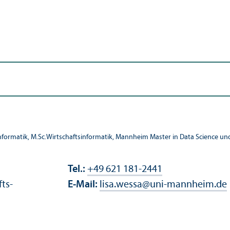
nformatik, M.Sc.Wirtschafts­informatik, Mannheim Master in Data Science u
Tel.:
+49 621 181-2441
fts­
E-Mail:
lisa.wessa
@
uni-mannheim.de