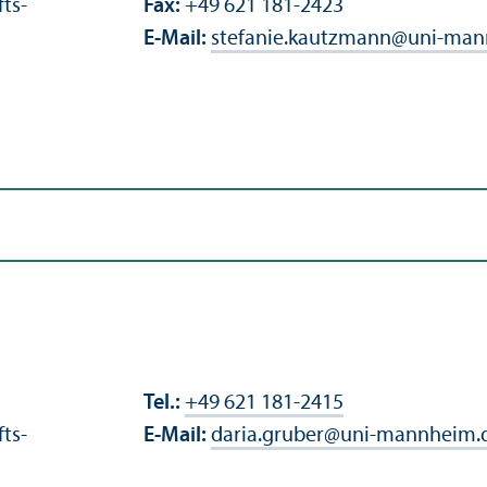
fts­
Fax:
+49 621 181-2423
E-Mail:
stefanie.kautzmann
@
uni-man
Tel.:
+49 621 181-2415
fts­
E-Mail:
daria.gruber
@
uni-mannheim.