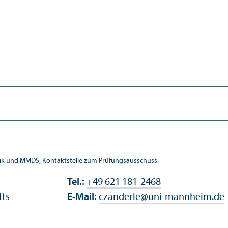
atik und MMDS, Kontaktstelle zum Prüfungs­ausschuss
Tel.:
+49 621 181-2468
fts­
E-Mail:
czanderle
@
uni-mannheim.de