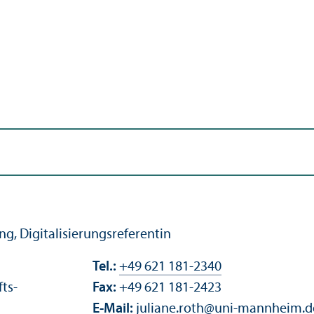
g, Digitalisierungs­referentin
Tel.:
+49 621 181-2340
fts­
Fax:
+49 621 181-2423
E-Mail:
juliane.roth
@
uni-mannheim.d