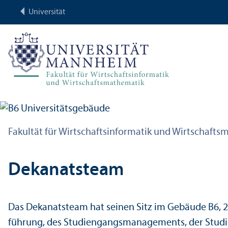
Universität
Fakultät für Wirtschafts­informatik und Wirtschafts
Dekanats­team
Das Dekanats­team hat seinen Sitz im Gebäude B6, 
führung
, des
Studien­gangs­managements
, der
Studi