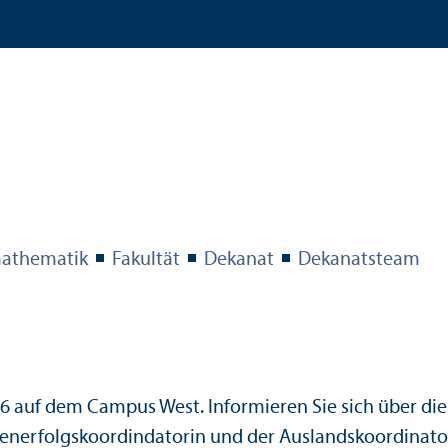
­mathematik
Fakultät
Dekanat
Dekanats­team
26 auf dem Campus West. Informieren Sie sich über di
en­erfolgskoordindatorin
und der
Auslands­koordinato