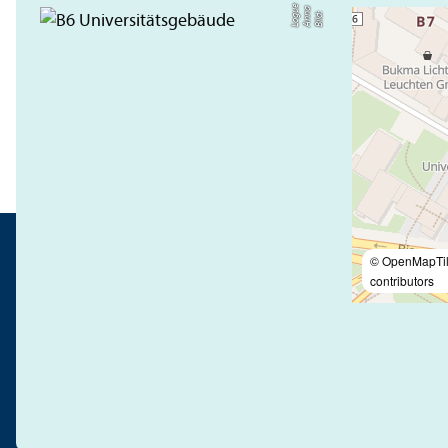
e
a
u
Bil
d:
A
n
n
L
o
g
© OpenMapTi
contributors