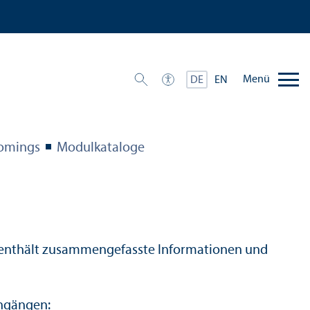
Menü
DE
EN
comings
Modulkataloge
 Er enthält zusammengefasste Informationen und
n­gängen: