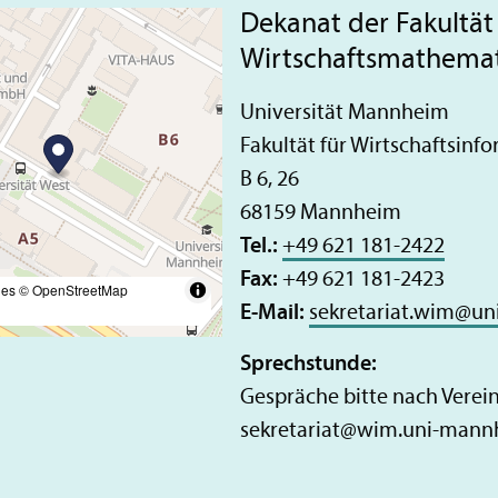
Dekanat der Fakultät 
Wirtschafts­mathema
Universität Mannheim
Fakultät für Wirtschafts­in
B 6, 26
68159 Mannheim
Tel.:
+49 621 181-2422
Fax:
+49 621 181-2423
les
© OpenStreetMap
E-Mail:
sekretariat.wim
@
un
Sprechstunde:
Gespräche bitte nach Verein
sekretariat
@
wim.uni-mann