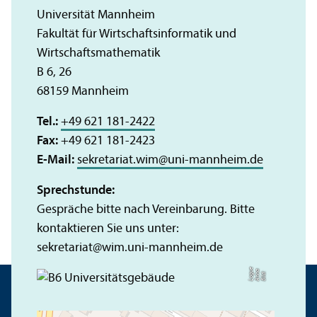
Universität Mannheim
Fakultät für Wirtschafts­informatik und
Wirtschafts­mathematik
B 6, 26
68159 Mannheim
Tel.:
+49 621 181-2422
Fax:
+49 621 181-2423
E-Mail:
sekretariat.wim
@
uni-mannheim.de
Sprechstunde:
Gespräche bitte nach Vereinbarung. Bitte
kontaktieren Sie uns unter:
sekretariat
@
wim.uni-mannheim.de
e
a
Bil
d:
A
n
n
L
o
g
u