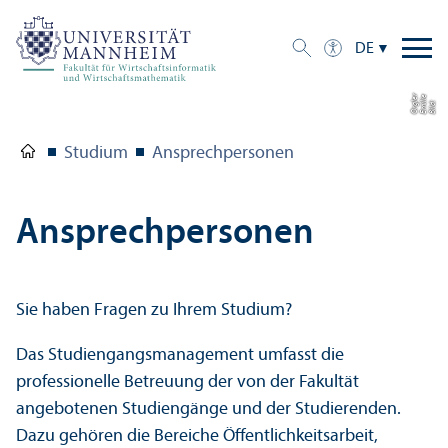
DE
r
e
e
Bil
d:
E
mili
O
r
gl
Studium
Ansprechpersonen
Ansprechpersonen
Sie haben Fragen zu Ihrem Studium?
Das Studien­gangs­management umfasst die
professionelle Betreuung der von der Fakultät
angebotenen Studien­gänge und der Studierenden.
Dazu gehören die Bereiche Öffentlichkeits­arbeit,