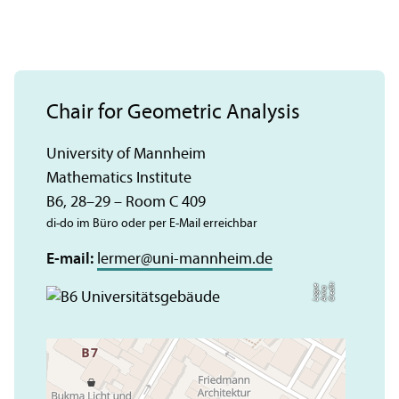
Chair for Geometric Analysis
University of Mannheim
Mathematics Institute
B6, 28–29 – Room C 409
di-do im Büro oder per E-Mail erreichbar
E-mail:
lermer
@
uni-mannheim.de
C
r
e
t:
A
n
n
L
o
g
e
di
a
u