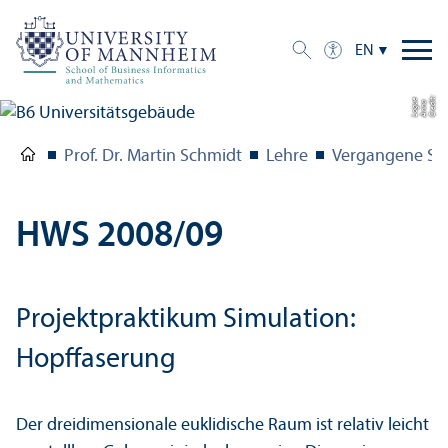
EN
C
r
e
t:
A
n
n
L
o
g
e
di
a
u
Prof. Dr. Martin Schmidt
Lehre
Vergangene Se
HWS 2008/
09
Projektpraktikum Simulation:
Hopffaserung
Der dreidimensionale euklidische Raum ist relativ leicht