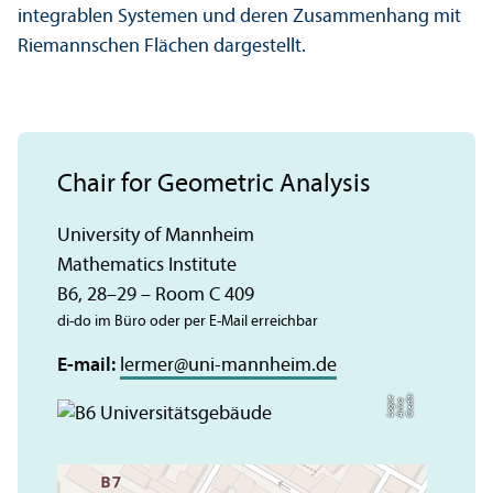
integrablen Systemen und deren Zusammenhang mit
Riemannschen Flächen dargestellt.
Chair for Geometric Analysis
University of Mannheim
Mathematics Institute
B6, 28–29 – Room C 409
di-do im Büro oder per E-Mail erreichbar
E-mail:
lermer
@
uni-mannheim.de
C
r
e
t:
A
n
n
L
o
g
e
di
a
u