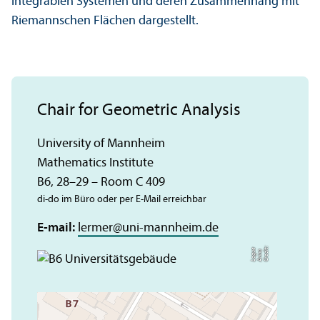
integrablen Systemen und deren Zusammenhang mit
Riemannschen Flächen dargestellt.
Chair for Geometric Analysis
University of Mannheim
Mathematics Institute
B6, 28–29 – Room C 409
di-do im Büro oder per E-Mail erreichbar
E-mail:
lermer
@
uni-mannheim.de
C
r
e
t:
A
n
n
L
o
g
e
di
a
u