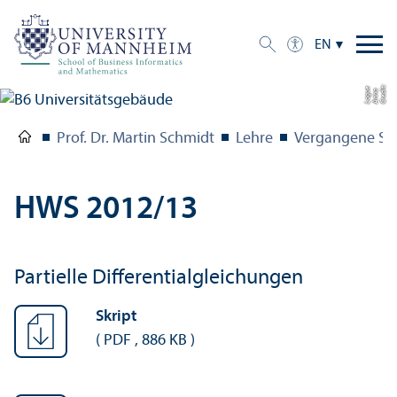
EN
C
r
e
t:
A
n
n
L
o
g
e
di
a
u
Prof. Dr. Martin Schmidt
Lehre
Vergangene Se
HWS 2012/
13
Partielle Differentialgleichungen
Skript
(
PDF
,
886 KB
)