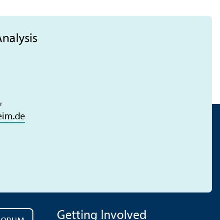
nalysis
r
eim.de
Getting Involved