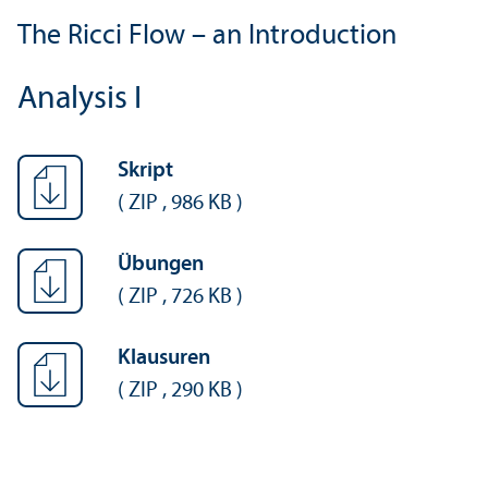
The Ricci Flow – an Introduction
Analysis I
Skript
(
ZIP
,
986 KB
)
Übungen
(
ZIP
,
726 KB
)
Klausuren
(
ZIP
,
290 KB
)