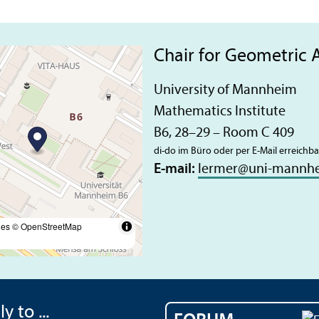
Chair for Geometric A
University of Mannheim
Mathematics Institute
B6, 28–29 – Room C 409
di-do im Büro oder per E-Mail erreichba
E-mail:
lermer
@
uni-mannh
les
© OpenStreetMap
y to ...