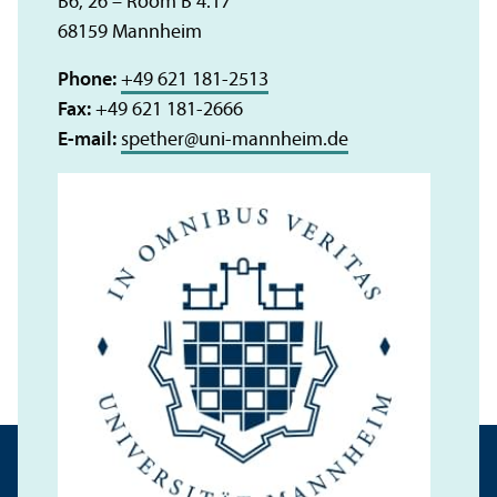
B6, 26 – Room B 4.17
68159 Mannheim
Phone:
+49 621 181-2513
Fax:
+49 621 181-2666
E-mail:
spether
@
uni-mannheim.de