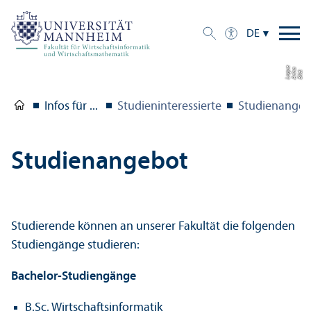
DE
e
a
Bil
d:
A
n
n
L
o
g
u
Infos für ...
Studien­interessierte
Studien­ange
Studien­angebot
Studierende können an unserer Fakultät die folgenden
Studien­gänge studieren:
Bachelor-Studien­gänge
B.Sc. Wirtschafts­informatik