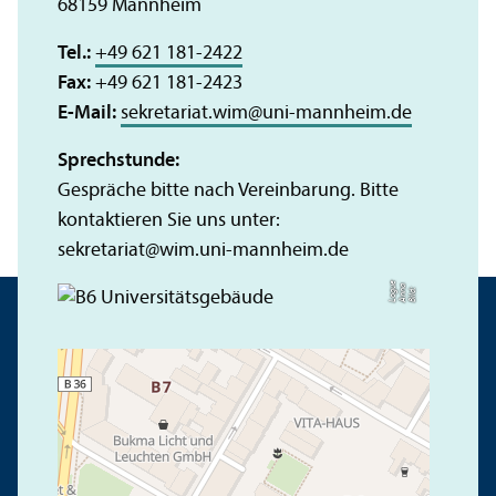
68159 Mannheim
Tel.:
+49 621 181-2422
Fax:
+49 621 181-2423
E-Mail:
sekretariat.wim
@
uni-mannheim.de
Sprechstunde:
Gespräche bitte nach Vereinbarung. Bitte
kontaktieren Sie uns unter:
sekretariat
@
wim.uni-mannheim.de
e
a
Bil
d:
A
n
n
L
o
g
u