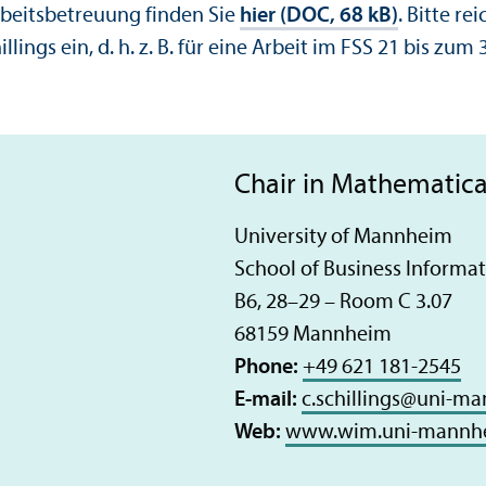
rbeitsbetreuung finden Sie
hier (DOC, 68 kB)
. Bitte re
ings ein, d. h. z. B. für eine Arbeit im FSS 21 bis zum 3
Chair in Mathematica
University of Mannheim
School of Business Informa
B6, 28–29 – Room C 3.07
68159 Mannheim
Phone:
+49 621 181-2545
E-mail:
c.schillings
@
uni-ma
Web:
www.wim.uni-mannhei