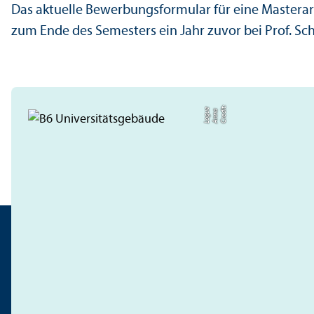
Das aktuelle Bewerbungsformular für eine Mastera
zum Ende des Semesters ein Jahr zuvor bei Prof. Schill
C
r
e
t:
A
n
n
L
o
g
e
di
a
u