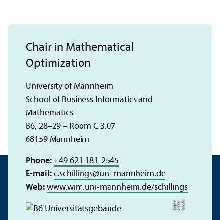
Chair in Mathematical
Optimization
University of Mannheim
School of Business Informatics and
Mathematics
B6, 28–29 – Room C 3.07
68159 Mannheim
Phone:
+49 621 181-2545
E-mail:
c.schillings
@
uni-mannheim.de
Web:
www.wim.uni-mannheim.de/schillings
C
r
e
t:
A
n
n
L
o
g
e
di
a
u