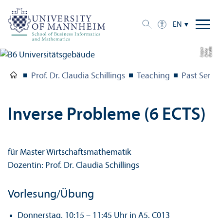
EN
C
r
e
t:
A
n
n
L
o
g
e
di
a
u
Prof. Dr. Claudia Schillings
Teaching
Past Seme
Inverse Probleme (6 ECTS)
für Master Wirtschaftsmathematik
Dozentin: Prof. Dr. Claudia Schillings
Vorlesung/
Übung
Donnerstag, 10:15 – 11:45 Uhr in A5, C013