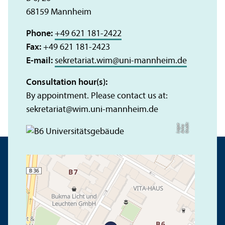
68159 Mannheim
Phone:
+49 621 181-2422
Fax:
+49 621 181-2423
E-mail:
sekretariat.wim
@
uni-mannheim.de
Consultation hour(s):
By appointment. Please contact us at:
sekretariat
@
wim.uni-mannheim.de
C
r
e
t:
A
n
n
L
o
g
e
di
a
u