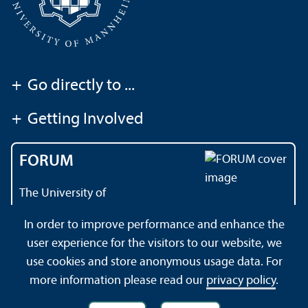
+
Go directly to ...
+
Getting Involved
FORUM
The University of
Mannheim's magazine
In order to improve performance and enhance the
user experience for the visitors to our website, we
use cookies and store anonymous usage data. For
Contact
About this Site
Privacy Policy
Sitemap
more information please read our
privacy policy
.