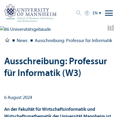
EN
C
r
e
t:
A
n
n
L
o
g
e
di
a
u
News
Ausschreibung: Professur für Informatik (
Ausschreibung: Professur
für Informatik (W3)
6 August 2024
An der Fakultät für Wirtschaftsinformatik und
Wirtschaftsmathematik der Universität Mannheim ist