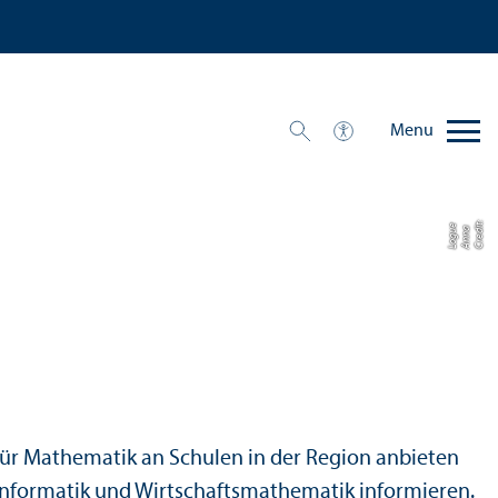
Menu
C
r
e
t:
A
n
n
L
o
g
e
di
a
u
s für Mathematik an Schulen in der Region anbieten
sinformatik und Wirtschaftsmathematik
informieren.