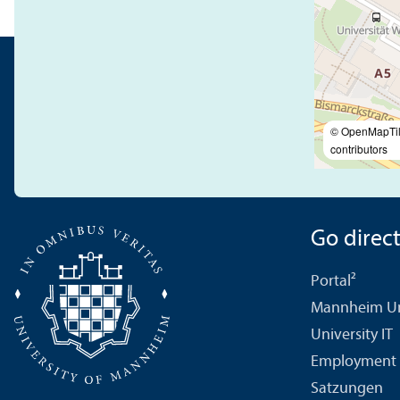
© OpenMapTi
contributors
Go directl
Portal²
Mannheim Uni
University IT
Employment 
Satzungen