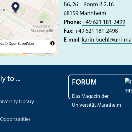
B6, 26 – Room B 2.16
68159 Mannheim
Phone:
+49 621 181-2499
Fax:
+49 621 181-2498
E-mail:
karin.buehl
@
uni-ma
les
© OpenStreetMap
y to ...
FORUM
Das Magazin der
versity Library
Universität Mannheim
Opportunities