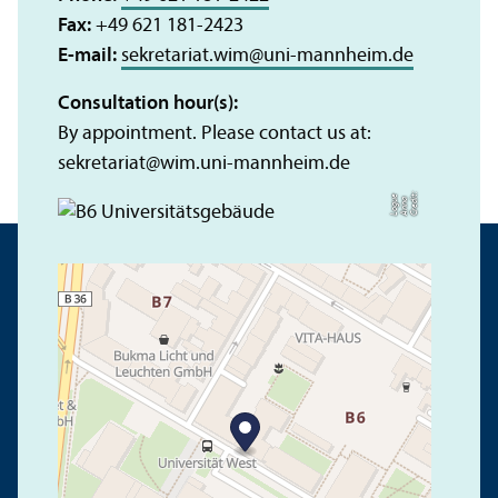
Fax:
+49 621 181-2423
E-mail:
sekretariat.wim
@
uni-mannheim.de
Consultation hour(s):
By appointment. Please contact us at:
sekretariat
@
wim.uni-mannheim.de
C
r
e
t:
A
n
n
L
o
g
e
di
a
u