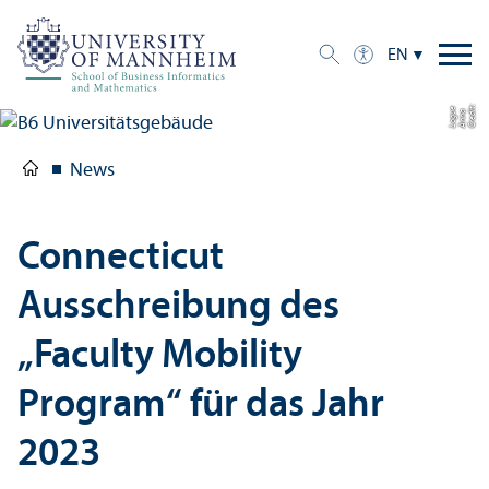
EN
C
r
e
t:
A
n
n
L
o
g
e
di
a
u
News
Connecticut
Ausschreibung des
„Faculty Mobility
Program“ für das Jahr
2023